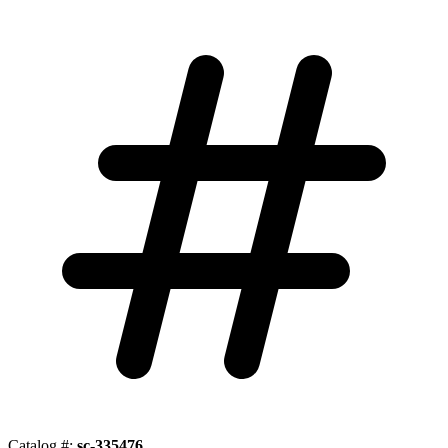
Catalog #:
sc-335476