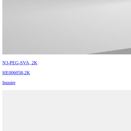
N3-PEG-SVA, 2K
HE006058-2K
Inquire