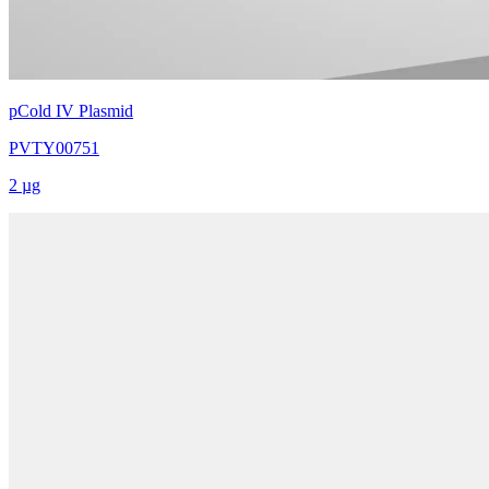
pCold IV Plasmid
PVTY00751
2 µg