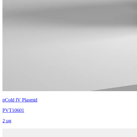
pCold IV Plasmid
PVT10601
2 µg