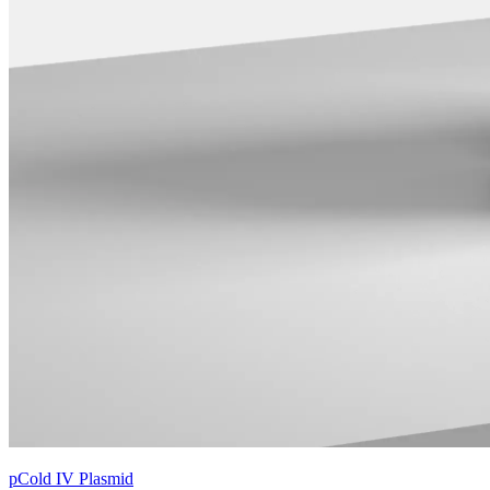
pCold IV Plasmid