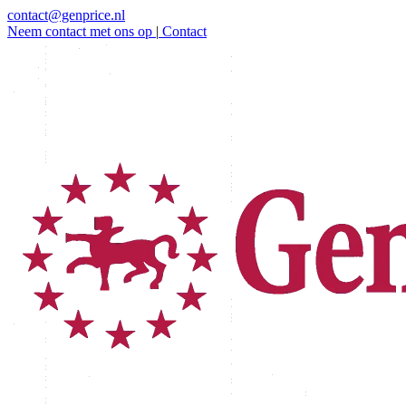
contact@genprice.nl
Neem contact met ons op
|
Contact