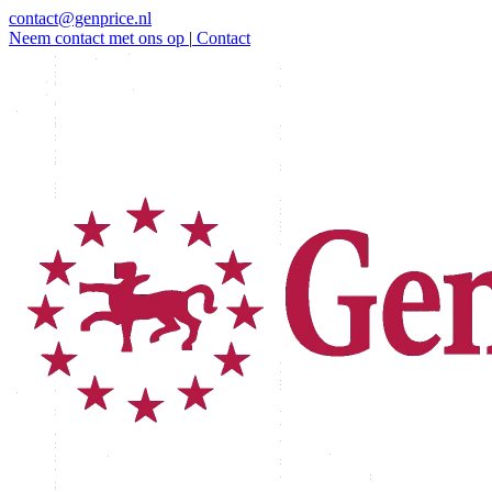
contact@genprice.nl
Neem contact met ons op
|
Contact