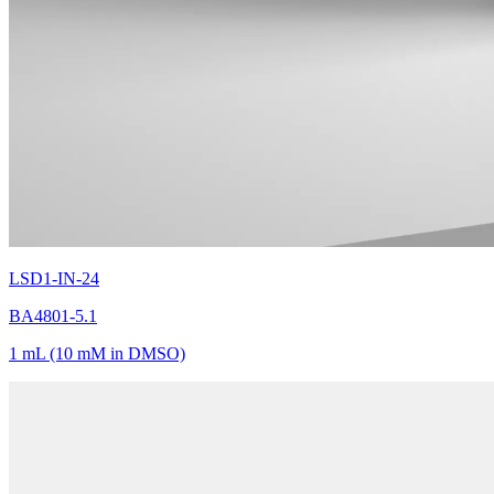
LSD1-IN-24
BA4801-5.1
1 mL (10 mM in DMSO)