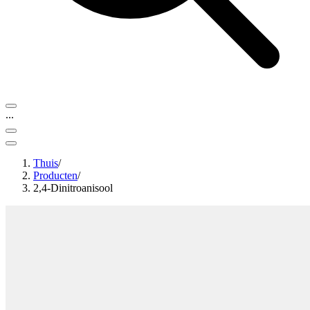
...
Thuis
/
Producten
/
2,4-Dinitroanisool