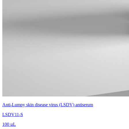
Anti-Lumpy skin disease virus (LSDV) antiserum
LSDV11-S
100 µL