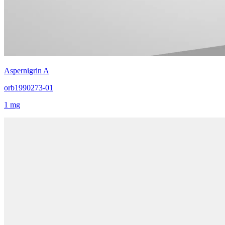
Aspernigrin A
orb1990273-01
1 mg