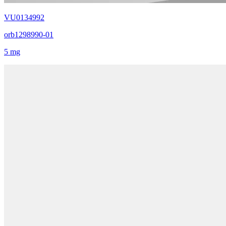
VU0134992
orb1298990-01
5 mg