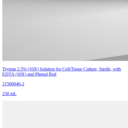
Trypsin 2.5% (10X) Solution for Cell/Tissue Culture, Sterile, with
EDTA (10X) and Phenol Red
21560046-2
250 mL