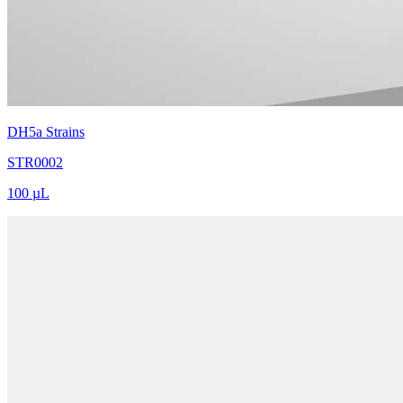
DH5a Strains
STR0002
100 µL