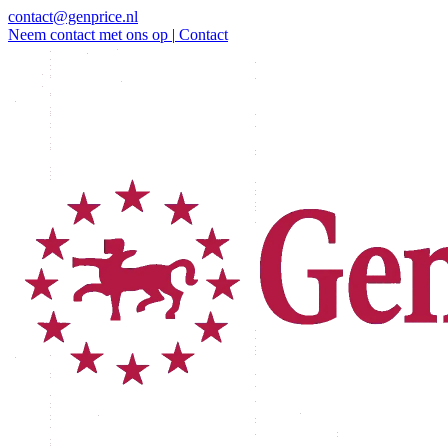
contact@genprice.nl
Neem contact met ons op
|
Contact