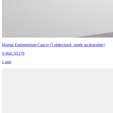
Human Endometrium Cancer (5 slides/pack, single section/slide)
S-HuCAT276
1 unit