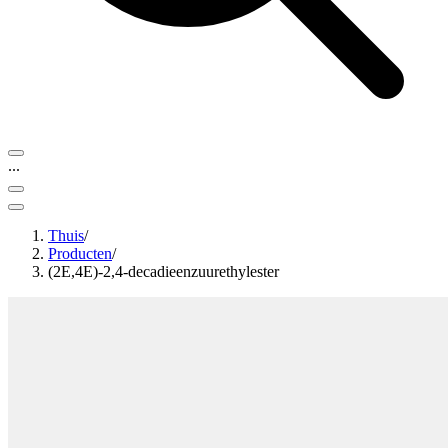
...
Thuis
/
Producten
/
(2E,4E)-2,4-decadieenzuurethylester