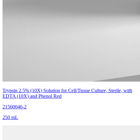
Trypsin 2.5% (10X) Solution for Cell/Tissue Culture, Sterile, with
EDTA (10X) and Phenol Red
21560046-2
250 mL