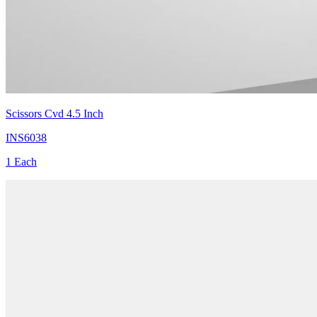
Scissors Cvd 4.5 Inch
INS6038
1 Each