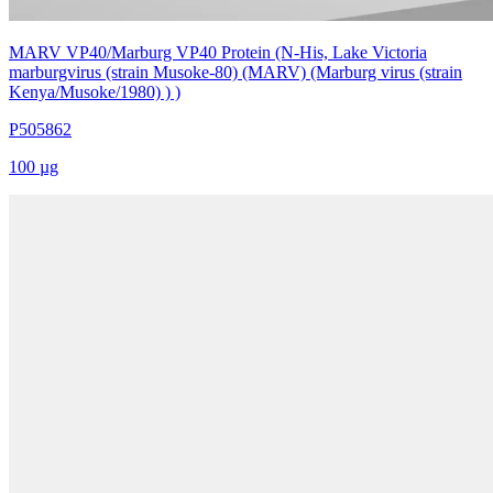
MARV VP40/Marburg VP40 Protein (N-His, Lake Victoria
marburgvirus (strain Musoke-80) (MARV) (Marburg virus (strain
Kenya/Musoke/1980) ) )
P505862
100 µg