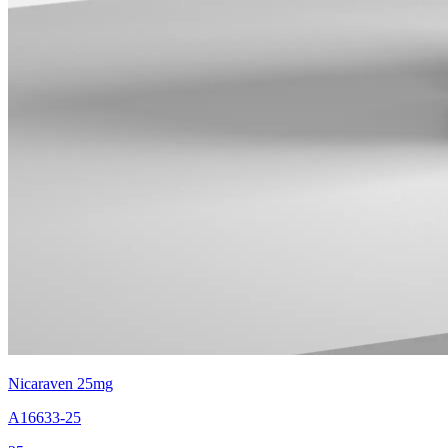
Nicaraven 25mg
A16633-25