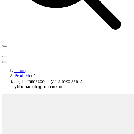
...
Thuis
/
Producten
/
3-(1H-imidazool-4-yl)-2-(oxolaan-2-
ylformamido)propaanzuur