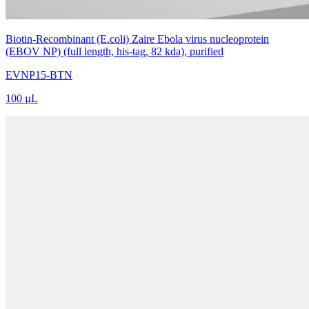
Biotin-Recombinant (E.coli) Zaire Ebola virus nucleoprotein
(EBOV NP) (full length, his-tag, 82 kda), purified
EVNP15-BTN
100 µL