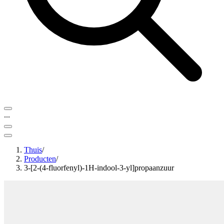
...
Thuis
/
Producten
/
3-[2-(4-fluorfenyl)-1H-indool-3-yl]propaanzuur