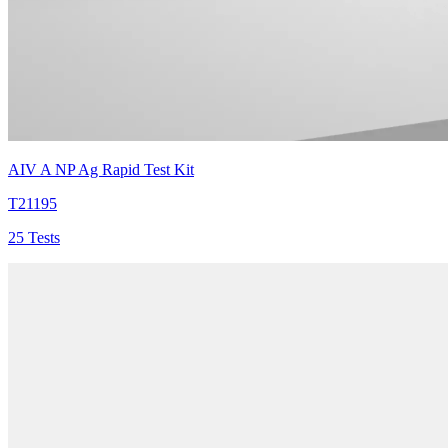
AIV A NP Ag Rapid Test Kit
T21195
25 Tests