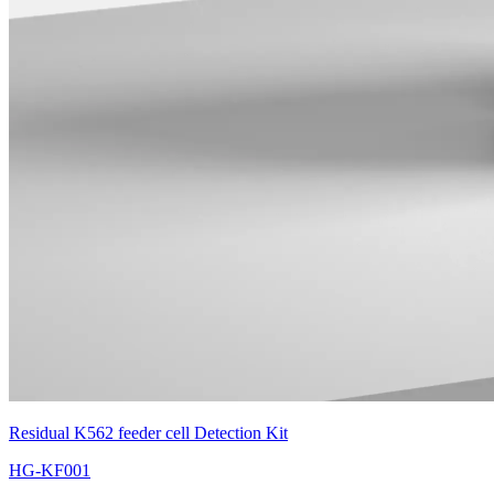
Residual K562 feeder cell Detection Kit
HG-KF001