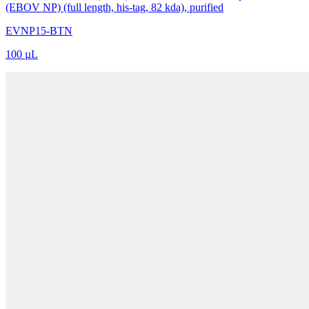
(EBOV NP) (full length, his-tag, 82 kda), purified
EVNP15-BTN
100 µL