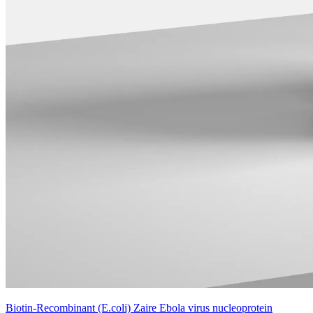
Biotin-Recombinant (E.coli) Zaire Ebola virus nucleoprotein