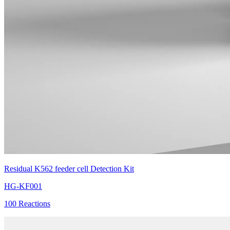
Residual K562 feeder cell Detection Kit
HG-KF001
100 Reactions