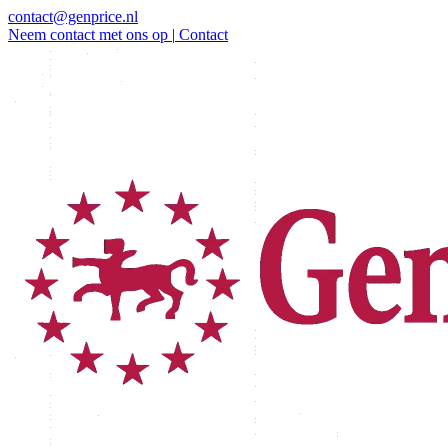
contact@genprice.nl
Neem contact met ons op
|
Contact