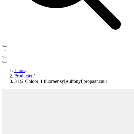
...
Thuis
/
Producten
/
3-[(2-Chloor-4-fluorbenzyl)sulfonyl]propaanzuur