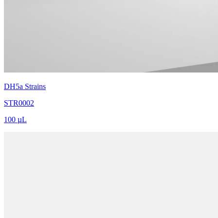
DH5a Strains
STR0002
100 µL