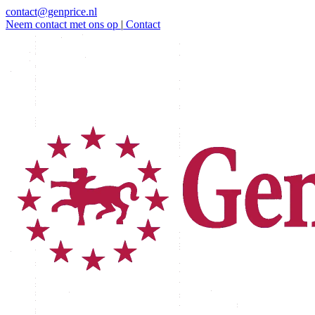
contact@genprice.nl
Neem contact met ons op
|
Contact