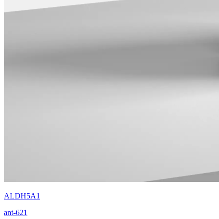
ALDH5A1
ant-621