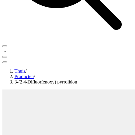
...
Thuis
/
Producten
/
3-(2,4-Difluorfenoxy) pyrrolidon